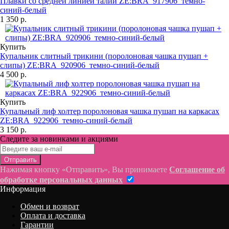
Плавки со средней линией талии ZE:BRA_917906_темно-
синий-белый
1 350 р.
Купить
Купальник слитный трикини (поролоновая чашка пушап +
слипы) ZE:BRA_920906_темно-синий-белый
4 500 р.
Купить
Купальный лиф холтер поролоновая чашка пушап на каркасах
ZE:BRA_922906_темно-синий-белый
3 150 р.
Следите за новинками и акциями
Отправить
Нажимая кнопку «Отправить», Вы принимаете
Соглашение об
обработке персональных данных
Информация
Обмен и возврат
Оплата и доставка
Гарантии