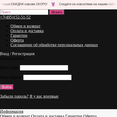
вые СКИДКИ совсем СКОРО!
Следите за новостями на нашем сайте и 
+7(495)152-51-52
Обмен и возврат
Оплата и доставка
Гарантии
Оферта
Соглашение об обработке персональных данных
Вход / Регистрация
Авторизация
Ваш email:
Ваш пароль:
Забыли пароль?
Я у вас впервые
Информация
Обмен и возврат
Оплата и доставка
Гарантии
Оферта