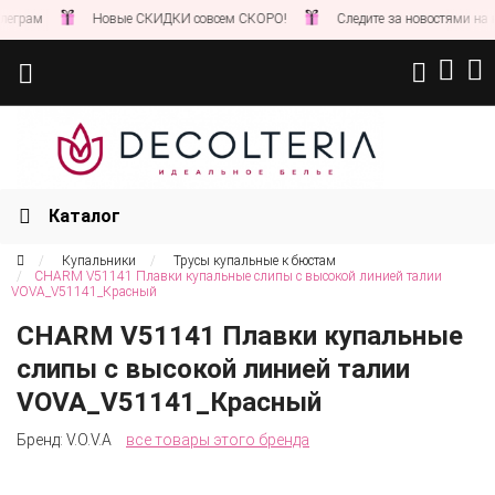
рам
Новые СКИДКИ совсем СКОРО!
Следите за новостями на наше
Каталог
Купальники
Трусы купальные к бюстам
CHARM V51141 Плавки купальные слипы с высокой линией талии
VOVA_V51141_Красный
CHARM V51141 Плавки купальные
слипы с высокой линией талии
VOVA_V51141_Красный
Бренд:
V.O.V.A
все товары этого бренда