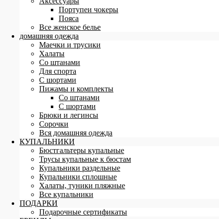
Аксессуары
Портупеи чокеры
Пояса
Все женское белье
домашняя одежда
Маечки и трусики
Халаты
Со штанами
Для спорта
С шортами
Пижамы и комплекты
Со штанами
С шортами
Брюки и легинсы
Сорочки
Вся домашняя одежда
КУПАЛЬНИКИ
Бюстгальтеры купальные
Трусы купальные к бюстам
Купальники раздельные
Купальники сплошные
Халаты, туники пляжные
Все купальники
ПОДАРКИ
Подарочные сертификаты