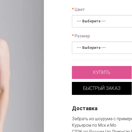
Цвет
Размер
КУПИТЬ
БЫСТРЫЙ ЗАКАЗ
Доставка
Забрать из шоурума с пример
Курьером по Мск и Мо
СДЭК по России (до Двери/до 