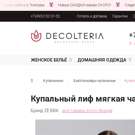
айте и в Телеграм
Новые СКИДКИ совсем СКОРО!
Следите за нов
+7(495)152-51-52
Оплата и доставка
Гарантии
Соглашение об обработке персона
+
ЖЕНСКОЕ БЕЛЬЁ
ДОМАШНЯЯ ОДЕЖДА
Купальники
Бюстгальтеры купальные
Купал
Купальный лиф мягкая ч
Бренд:
ZE:BRA
все товары этого бренда