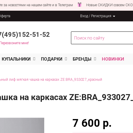
остями на нашем сайте и в Телеграм
Новые СКИДКИ совсем СКОРО!
Оферта
Вход / Регистрация
льных данных
7(495)152-51-52
Перезвоните мне!
КУПАЛЬНИКИ
ПОДАРКИ
БРЕНДЫ
НОВИНКИ
ьный лиф мягкая чашка на каркасах ZE:BRA_933027_красный
ашка на каркасах ZE:BRA_933027
7 600 р.