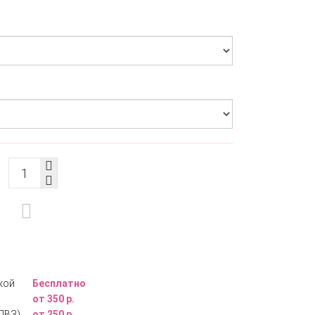
кой
Бесплатно
от 350 р.
ПВЗ)
от 250 р.