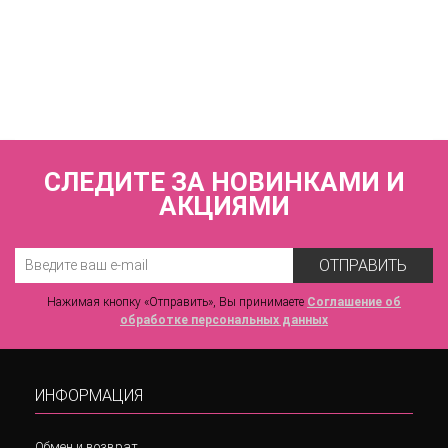
Купальник слитный трикини (поролоновая чашка пушап +
слипы) ZE:BRA_920906_темно-синий-белый
4 500 р.
СЛЕДИТЕ ЗА НОВИНКАМИ И
АКЦИЯМИ
ОТПРАВИТЬ
Нажимая кнопку «Отправить», Вы принимаете
Соглашение об
обработке персональных данных
ИНФОРМАЦИЯ
Обмен и возврат