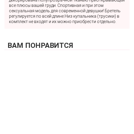
все плюсы вашей груди. Спортивная и при этом
сексуальная модель для современной девушки! Бретель
регулируется по всей длине.Низ купальника (трусики) в
комплект не входят и их можно приобрести отдельно.
ВАМ ПОНРАВИТСЯ
КУПИТЬ
Купальник слитный (поролоновая чашка бандо + слипы)
ZE:BRA_910906_темно-синий-белый
4 500 р.