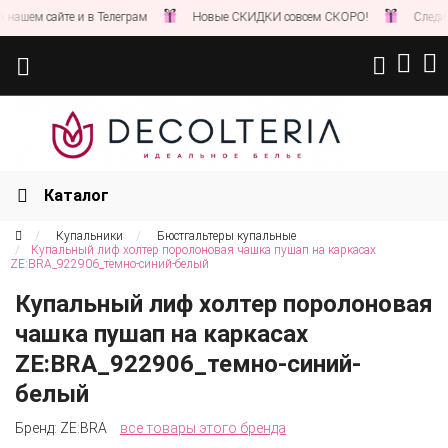
ем сайте и в Телеграм
Новые СКИДКИ совсем СКОРО!
Следите за
Каталог
Купальники
Бюстгальтеры купальные
Купальный лиф холтер поролоновая чашка пушап на каркасах
ZE:BRA_922906_темно-синий-белый
Купальный лиф холтер поролоновая
чашка пушап на каркасах
ZE:BRA_922906_темно-синий-
белый
Бренд:
ZE:BRA
все товары этого бренда