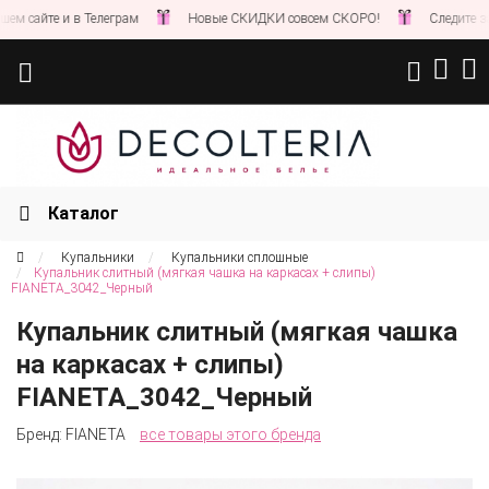
сайте и в Телеграм
Новые СКИДКИ совсем СКОРО!
Следите за но
Каталог
Купальники
Купальники сплошные
Купальник слитный (мягкая чашка на каркасах + слипы)
FIANETA_3042_Черный
Купальник слитный (мягкая чашка
на каркасах + слипы)
FIANETA_3042_Черный
Бренд:
FIANETA
все товары этого бренда