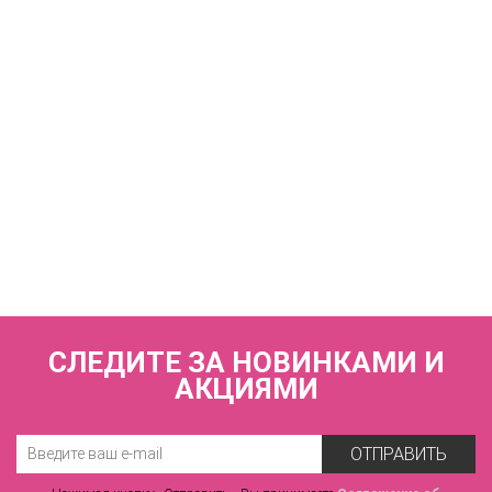
8 930 р.
КУПИТЬ
Купальник раздельный (мягкая чашка на каркасах + слипы)
FIANETA_3041_Синий
8 930 р.
СЛЕДИТЕ ЗА НОВИНКАМИ И
АКЦИЯМИ
ОТПРАВИТЬ