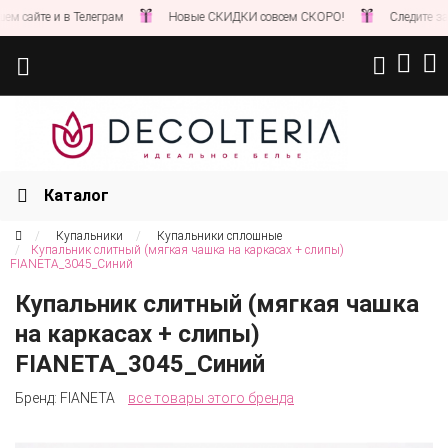
сайте и в Телеграм
Новые СКИДКИ совсем СКОРО!
Следите за но
Каталог
Купальники
Купальники сплошные
Купальник слитный (мягкая чашка на каркасах + слипы)
FIANETA_3045_Синий
Купальник слитный (мягкая чашка
на каркасах + слипы)
FIANETA_3045_Синий
Бренд:
FIANETA
все товары этого бренда