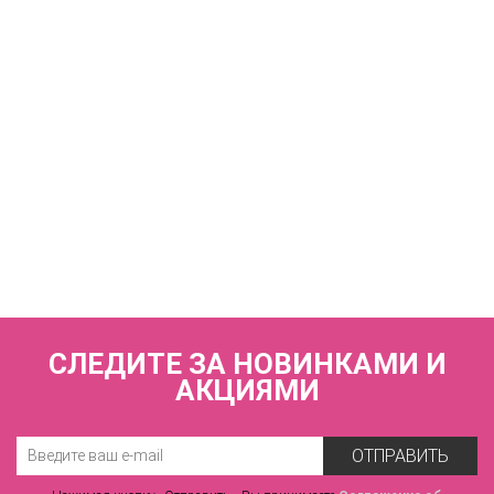
8 930 р.
КУПИТЬ
Купальник раздельный (мягкая чашка на каркасах + слипы)
FIANETA_3041_Синий
8 930 р.
СЛЕДИТЕ ЗА НОВИНКАМИ И
АКЦИЯМИ
ОТПРАВИТЬ