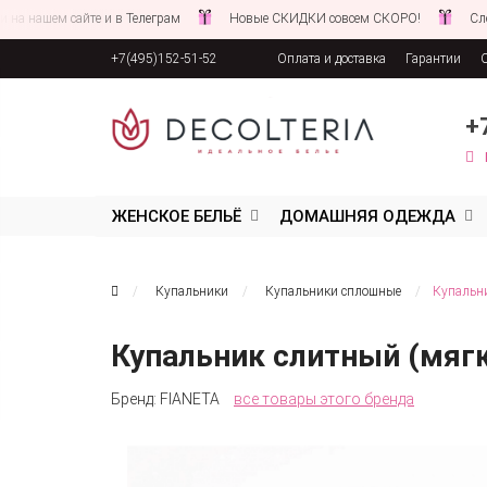
м сайте и в Телеграм
Новые СКИДКИ совсем СКОРО!
Следите за 
+7(495)152-51-52
Оплата и доставка
Гарантии
Соглашение об обработке персона
+
ЖЕНСКОЕ БЕЛЬЁ
ДОМАШНЯЯ ОДЕЖДА
Купальники
Купальники сплошные
Купальни
Купальник слитный (мягк
Бренд:
FIANETA
все товары этого бренда