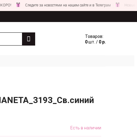
Следите за новостями на нашем сайте и в Телеграм
Новые СКИДКИ 
Товаров:
0
шт. /
0 р.
FIANETA_3193_Св.синий
Есть в наличии