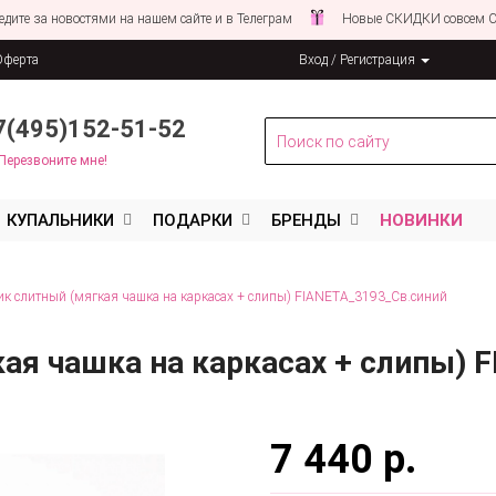
новостями на нашем сайте и в Телеграм
Новые СКИДКИ совсем СКОРО!
Оферта
Вход / Регистрация
льных данных
7(495)152-51-52
Перезвоните мне!
КУПАЛЬНИКИ
ПОДАРКИ
БРЕНДЫ
НОВИНКИ
к слитный (мягкая чашка на каркасах + слипы) FIANETA_3193_Св.синий
ая чашка на каркасах + слипы) 
7 440 р.