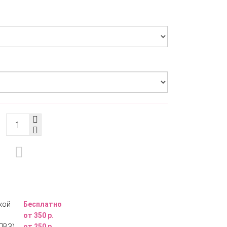
кой
Бесплатно
от 350 р.
ПВЗ)
от 250 р.