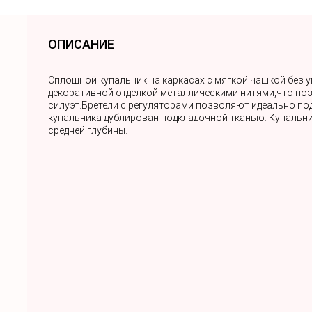
ОПИСАНИЕ
Сплошной купальник на каркасах с мягкой чашкой без 
декоративной отделкой металлическими нитями,что п
силуэт.Бретели с регуляторами позволяют идеально под
купальника дублирован подкладочной тканью. Купальн
средней глубины.