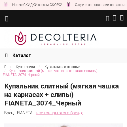
Новые СКИДКИ совсем СКОРО!
Следите за новостями на нашем сайте
Каталог
Купальники
Купальники сплошные
Купальник слитный (мягкая чашка на каркасах + слипы)
FIANETA_3074_Черный
Купальник слитный (мягкая чашка
на каркасах + слипы)
FIANETA_3074_Черный
Бренд:
FIANETA
все товары этого бренда