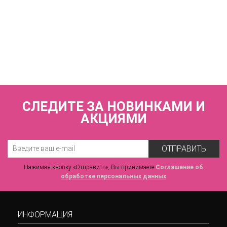
КУПИТЬ
Купальник раздельный (мягкая чашка на каркасах + слипы)
FIANETA_3073_Синий
5 950 р.
СЛЕДИТЕ ЗА НОВИНКАМИ И
АКЦИЯМИ
ОТПРАВИТЬ
Нажимая кнопку «Отправить», Вы принимаете
Соглашение об
обработке персональных данных
ИНФОРМАЦИЯ