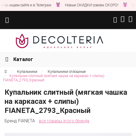
а нашем сайте и в Телеграм
Новые СКИДКИ совсем СКОРО!
Следи
Каталог
Купальники
Купальники сплошные
Купальник слитный (мягкая чашка на каркасах + слипы)
FIANETA_2793_Красный
Купальник слитный (мягкая чашка
на каркасах + слипы)
FIANETA_2793_Красный
Бренд:
FIANETA
все товары этого бренда