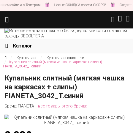
м сайте и в Телеграм
Новые СКИДКИ совсем СКОРО!
Следите за 
Каталог
Купальники
Купальники сплошные
Купальник слитный (мягкая чашка на каркасах + слипы)
FIANETA_3042_Т.синий
Купальник слитный (мягкая чашка
на каркасах + слипы)
FIANETA_3042_Т.синий
Бренд:
FIANETA
все товары этого бренда