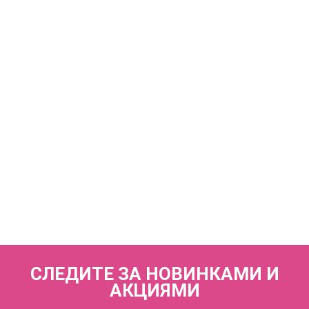
КУПИТЬ
Купальник слитный (мягкая чашка на каркасах + слипы)
FIANETA_3042_Черный
8 930 р.
КУПИТЬ
Купальник раздельный (мягкая чашка на каркасах + слипы)
FIANETA_3041_Синий
8 930 р.
СЛЕДИТЕ ЗА НОВИНКАМИ И
АКЦИЯМИ