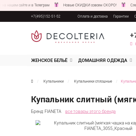
шем сайте и в Телеграм
Новые СКИДКИ совсем СКОРО!
Следите з
+7(495)152-51-52
Оплата и доставка
Гарантии
Соглашение об обработке персона
+
ЖЕНСКОЕ БЕЛЬЁ
ДОМАШНЯЯ ОДЕЖДА
Купальники
Купальники сплошные
Купальни
Купальник слитный (мяг
Бренд:
FIANETA
все товары этого бренда