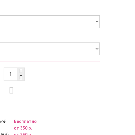
кой
Бесплатно
от 350 р.
ПВЗ)
от 250 р.