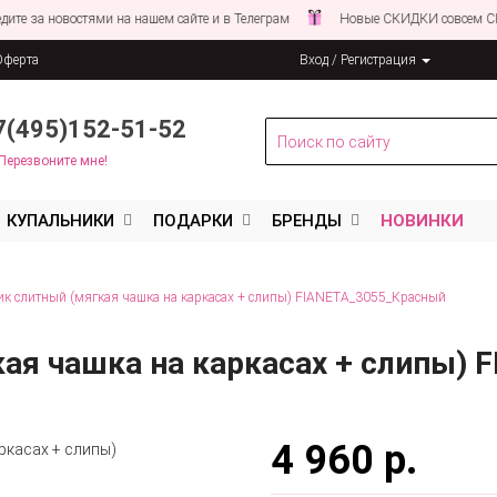
а новостями на нашем сайте и в Телеграм
Новые СКИДКИ совсем СКОРО!
Оферта
Вход / Регистрация
льных данных
7(495)152-51-52
Перезвоните мне!
КУПАЛЬНИКИ
ПОДАРКИ
БРЕНДЫ
НОВИНКИ
к слитный (мягкая чашка на каркасах + слипы) FIANETA_3055_Красный
кая чашка на каркасах + слипы)
4 960 р.