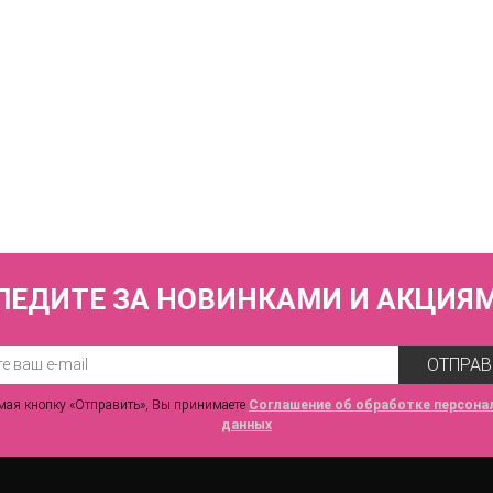
КУПИТЬ
льник слитный (мягкая чашка на каркасах + слипы) FIANETA_3055_Оран
4 960 р.
ЛЕДИТЕ ЗА НОВИНКАМИ И АКЦИЯ
ОТПРАВ
ая кнопку «Отправить», Вы принимаете
Соглашение об обработке персона
данных