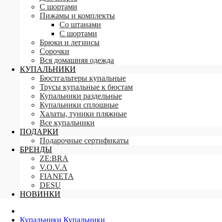
С шортами
Пижамы и комплекты
Со штанами
С шортами
Брюки и легинсы
Сорочки
Вся домашняя одежда
КУПАЛЬНИКИ
Бюстгальтеры купальные
Трусы купальные к бюстам
Купальники раздельные
Купальники сплошные
Халаты, туники пляжные
Все купальники
ПОДАРКИ
Подарочные сертификаты
БРЕНДЫ
ZE:BRA
V.O.V.A
FIANETA
DESU
НОВИНКИ
Купальники
Купальники