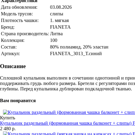
Характеристики
Дата обновления:
03.08.2026
Модель трусов:
слипы
Плотность чашки:
1. мягкая
Бренд:
FIANETA
Страна производитель:
Литва
Коллекция:
100
Состав:
80% полиамид, 20% эластан
Артикул:
FIANETA_3013_Т.синий
Описание
Сплошной купальник выполнен в сочетании однотонной и принто
поддерживать грудь любого размера. Бретели с регуляторами п
глубины. Перед купальника дублирован подкладочной тканью.
Вам понравится
Купить
Купальник раздельный (формованная чашка балконет + слипы
2 480 р.