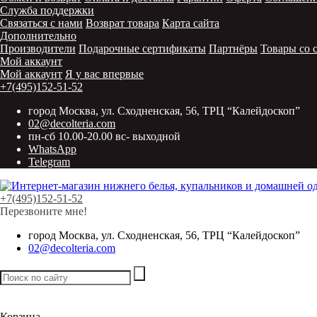
Служба поддержки
Связаться с нами
Возврат товара
Карта сайта
Дополнительно
Производители
Подарочные сертификаты
Партнёры
Товары со 
Мой аккаунт
Мой аккаунт
Я у вас впервые
+7(495)152-51-52
город Москва, ул. Сходненская, 56, ТРЦ “Калейдоскоп”
02@decolteria.com
пн-сб 10.00-20.00 вс- выходной
WhatsApp
Telegram
+7(495)152-51-52
Перезвоните мне!
город Москва, ул. Сходненская, 56, ТРЦ “Калейдоскоп”
02@decolteria.com
Товаров:
0
шт. /
0 р.
Корзина