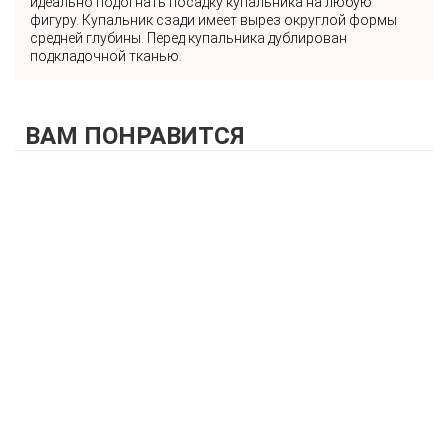
идеально подогнать посадку купальника на любую
фигуру. Купальник сзади имеет вырез округлой формы
средней глубины. Перед купальника дублирован
подкладочной тканью.
ВАМ ПОНРАВИТСЯ
КУПИТЬ
Купальник раздельный (мягкая чашка на каркасах + слипы)
FIANETA_3093_Коричневый
5 950 р.