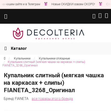
 нашем сайте и в Телеграм
Новые СКИДКИ совсем СКОРО!
Следите
Каталог
Купальники
Купальники сплошные
Купальник слитный (мягкая чашка на каркасах + слипы)
FIANETA_3268_Оригинал
Купальник слитный (мягкая чашка
на каркасах + слипы)
FIANETA_3268_Оригинал
Бренд:
FIANETA
все товары этого бренда