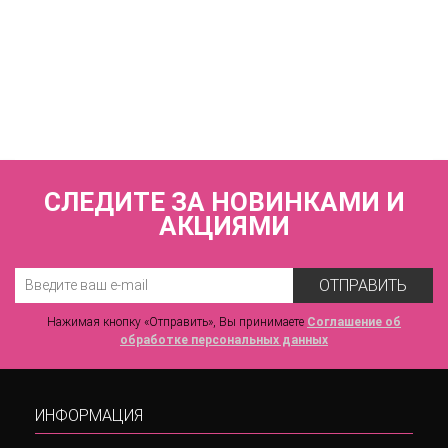
КУПИТЬ
Купальник раздельный (мягкая чашка на каркасах + слипы)
FIANETA_3092_Мультиколор
5 950 р.
СЛЕДИТЕ ЗА НОВИНКАМИ И
АКЦИЯМИ
ОТПРАВИТЬ
Нажимая кнопку «Отправить», Вы принимаете
Соглашение об
обработке персональных данных
ИНФОРМАЦИЯ