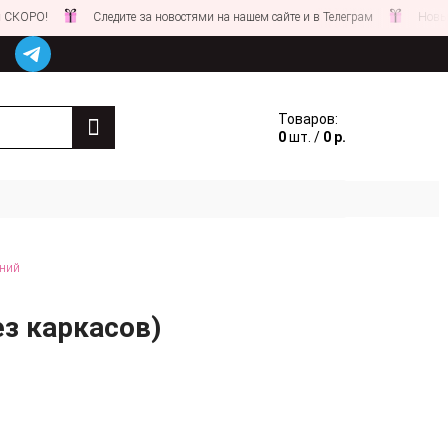
!
Следите за новостями на нашем сайте и в Телеграм
Новые СКИДК
Товаров:
0
шт. /
0 р.
иний
з каркасов)