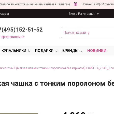
за новостями на нашем сайте и в Телеграм
Новые СКИДКИ совсем СКОРО
Оферта
Вход / Регистрация
льных данных
7(495)152-51-52
Перезвоните мне!
КУПАЛЬНИКИ
ПОДАРКИ
БРЕНДЫ
НОВИНКИ
к слитный (мягкая чашка с тонким поролоном без каркасов) FIANETA_2541_Т.с
ая чашка с тонким поролоном бе