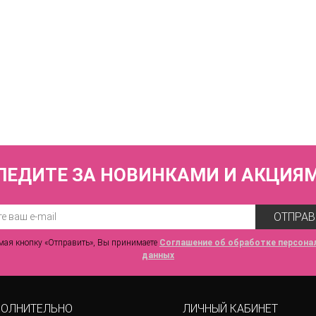
КУПИТЬ
 слитный (мягкая чашка с тонким поролоном без каркасов) FIANETA_2
4 960 р.
ЛЕДИТЕ ЗА НОВИНКАМИ И АКЦИЯ
ОТПРАВ
ая кнопку «Отправить», Вы принимаете
Соглашение об обработке персона
данных
ОЛНИТЕЛЬНО
ЛИЧНЫЙ КАБИНЕТ