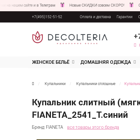
ашем сайте и в Телеграм
Новые СКИДКИ совсем СКОРО!
Следите 
+7(495)152-51-52
Оплата и доставка
Гарантии
Соглашение об обработке персона
+
ЖЕНСКОЕ БЕЛЬЁ
ДОМАШНЯЯ ОДЕЖДА
Купальники
Купальники сплошные
Купальни
Купальник слитный (мягк
FIANETA_2541_Т.синий
Бренд:
FIANETA
все товары этого бренда