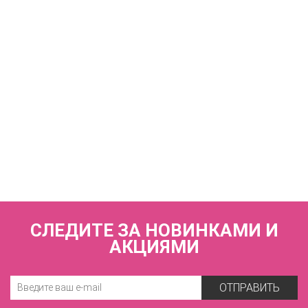
7 440 р.
КУПИТЬ
Купальник раздельный (мягкая чашка на каркасах + слипы)
FIANETA_2967_Индиго
7 440 р.
СЛЕДИТЕ ЗА НОВИНКАМИ И
АКЦИЯМИ
ОТПРАВИТЬ