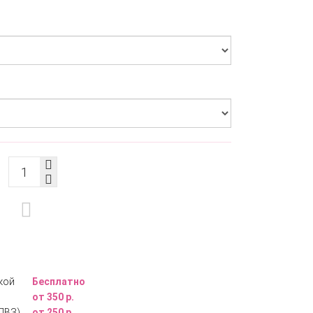
кой
Бесплатно
от 350 р.
ПВЗ)
от 250 р.