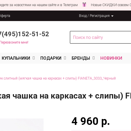
овостями на нашем сайте и в Телеграм
Новые СКИДКИ совсем СКОРО!
Оферта
Вход / Регистрация
льных данных
7(495)152-51-52
Перезвоните мне!
КУПАЛЬНИКИ
ПОДАРКИ
БРЕНДЫ
НОВИНКИ
к слитный (мягкая чашка на каркасах + слипы) FIANETA_3033_Черный
кая чашка на каркасах + слипы)
4 960 р.