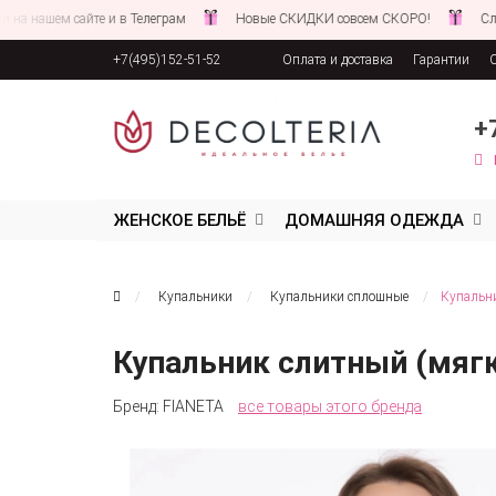
 сайте и в Телеграм
Новые СКИДКИ совсем СКОРО!
Следите за н
+7(495)152-51-52
Оплата и доставка
Гарантии
Соглашение об обработке персона
+
ЖЕНСКОЕ БЕЛЬЁ
ДОМАШНЯЯ ОДЕЖДА
Купальники
Купальники сплошные
Купальни
Купальник слитный (мяг
Бренд:
FIANETA
все товары этого бренда