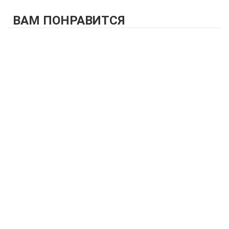
ВАМ ПОНРАВИТСЯ
КУПИТЬ
Купальник раздельный (мягкая чашка на каркасах + слипы)
FIANETA_2980_Синий
7 440 р.
КУПИТЬ
Купальник раздельный (мягкая чашка на каркасах + слипы)