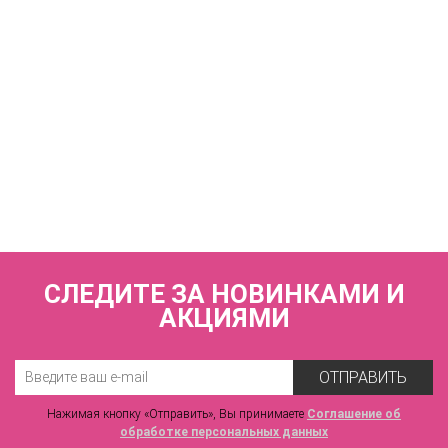
КУПИТЬ
Купальник раздельный (мягкая чашка на каркасах + слипы)
FIANETA_2983_Синий
8 930 р.
СЛЕДИТЕ ЗА НОВИНКАМИ И
АКЦИЯМИ
ОТПРАВИТЬ
Нажимая кнопку «Отправить», Вы принимаете
Соглашение об
обработке персональных данных