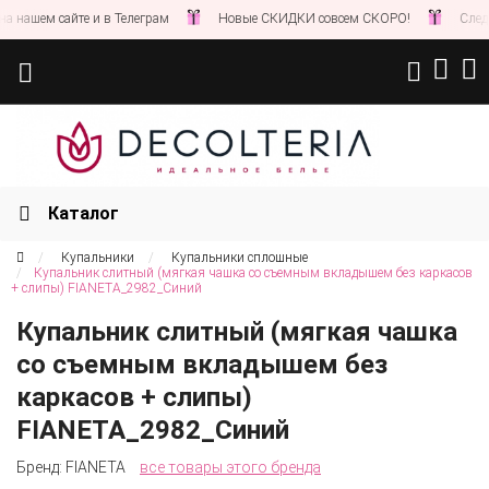
ашем сайте и в Телеграм
Новые СКИДКИ совсем СКОРО!
Следите з
Каталог
Купальники
Купальники сплошные
Купальник слитный (мягкая чашка со съемным вкладышем без каркасов
+ слипы) FIANETA_2982_Синий
Купальник слитный (мягкая чашка
со съемным вкладышем без
каркасов + слипы)
FIANETA_2982_Синий
Бренд:
FIANETA
все товары этого бренда