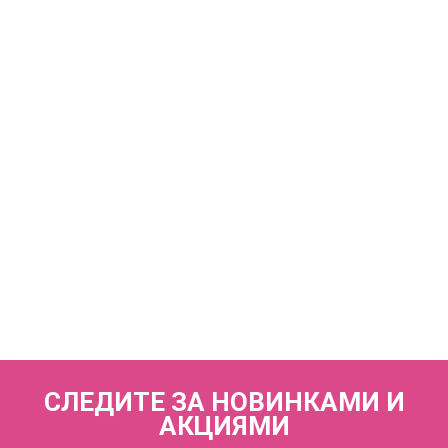
КУПИТЬ
Купальник слитный (мягкая чашка на каркасах + слипы)
FIANETA_2966_Синий
7 440 р.
КУПИТЬ
Купальник раздельный (мягкая чашка на каркасах + слипы)
FIANETA_2967_Индиго
7 440 р.
СЛЕДИТЕ ЗА НОВИНКАМИ И
АКЦИЯМИ