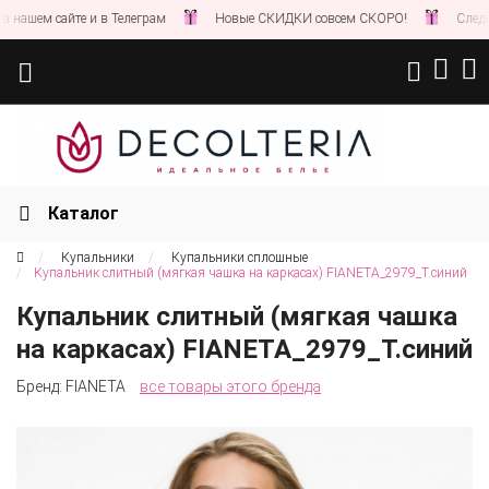
шем сайте и в Телеграм
Новые СКИДКИ совсем СКОРО!
Следите з
Каталог
Купальники
Купальники сплошные
Купальник слитный (мягкая чашка на каркасах) FIANETA_2979_Т.синий
Купальник слитный (мягкая чашка
на каркасах) FIANETA_2979_Т.синий
Бренд:
FIANETA
все товары этого бренда