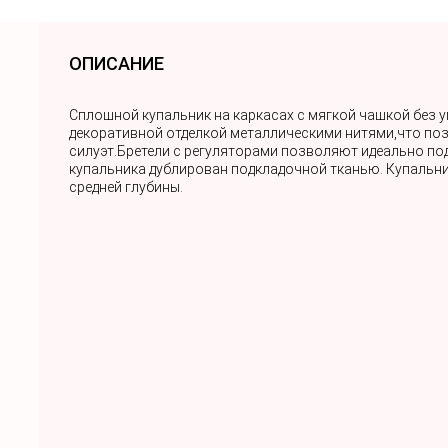
ОПИСАНИЕ
Сплошной купальник на каркасах с мягкой чашкой без 
декоративной отделкой металлическими нитями,что п
силуэт.Бретели с регуляторами позволяют идеально под
купальника дублирован подкладочной тканью. Купальн
средней глубины.