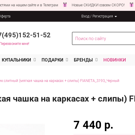
нашем сайте и в Телеграм
Новые СКИДКИ совсем СКОРО!
Следите
Оферта
Вход / Регистрация
льных данных
7(495)152-51-52
Перезвоните мне!
КУПАЛЬНИКИ
ПОДАРКИ
БРЕНДЫ
НОВИНКИ
к слитный (мягкая чашка на каркасах + слипы) FIANETA_3193_Черный
кая чашка на каркасах + слипы)
7 440 р.