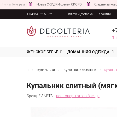
Телеграм
Новые СКИДКИ совсем СКОРО!
Следите за новостями на 
+7(495)152-51-52
Оплата и доставка
Гарантии
Соглашение об обработке персона
+
ЖЕНСКОЕ БЕЛЬЁ
ДОМАШНЯЯ ОДЕЖДА
Купальники
Купальники сплошные
Купальни
Купальник слитный (мяг
Бренд:
FIANETA
все товары этого бренда