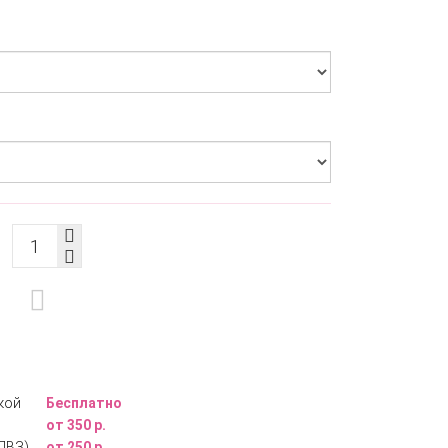
кой
Бесплатно
от 350 р.
ПВЗ)
от 250 р.