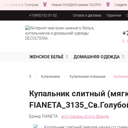
те и в Телеграм
Новые СКИДКИ совсем СКОРО!
Следите за новос
+7(495)152-51-52
Оплата и доставка
Гарантии
Соглашение об обработке персона
+
ЖЕНСКОЕ БЕЛЬЁ
ДОМАШНЯЯ ОДЕЖДА
Купальники
Купальники сплошные
Купальни
Купальник слитный (мяг
FIANETA_3135_Св.Голубо
Бренд:
FIANETA
все товары этого бренда