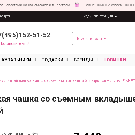
тями на нашем сайте и в Телеграм
Новые СКИДКИ совсем СКОРО!
Оферта
Вход / Регистрация
льных данных
7(495)152-51-52
Перезвоните мне!
КУПАЛЬНИКИ
ПОДАРКИ
БРЕНДЫ
НОВИНКИ
к слитный (мягкая чашка со съемным вкладышем без каркасов + слипы) FIANE
кая чашка со съемным вкладыше
й