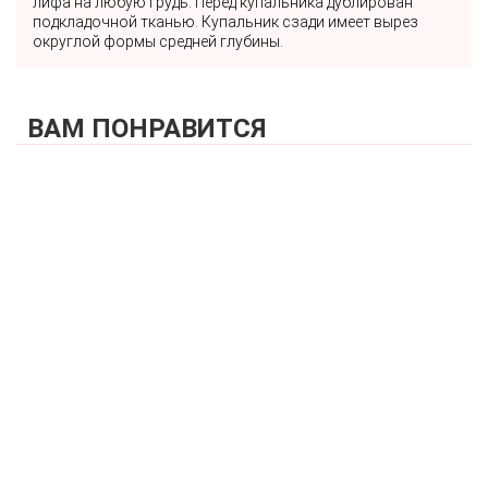
лифа на любую грудь. Перед купальника дублирован
подкладочной тканью. Купальник сзади имеет вырез
округлой формы средней глубины.
ВАМ ПОНРАВИТСЯ
КУПИТЬ
Купальник раздельный (мягкая чашка на каркасах + слипы)
FIANETA_3194_Черный
7 440 р.