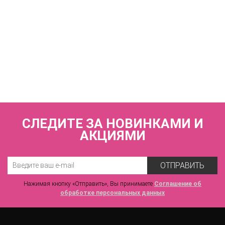
КУПИТЬ
Купальник слитный (мягкая чашка на каркасах + слипы)
FIANETA_3193_Св.синий
7 440 р.
СЛЕДИТЕ ЗА НОВИНКАМИ И
АКЦИЯМИ
ОТПРАВИТЬ
Нажимая кнопку «Отправить», Вы принимаете
Соглашение об
обработке персональных данных