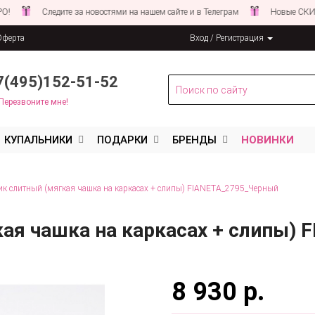
Следите за новостями на нашем сайте и в Телеграм
Новые СКИДКИ со
Оферта
Вход / Регистрация
льных данных
7(495)152-51-52
Перезвоните мне!
КУПАЛЬНИКИ
ПОДАРКИ
БРЕНДЫ
НОВИНКИ
к слитный (мягкая чашка на каркасах + слипы) FIANETA_2795_Черный
кая чашка на каркасах + слипы)
8 930 р.