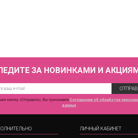
КУПИТЬ
льник раздельный (мягкая чашка на каркасах + слипы) FIANETA_2794_Т.
8 930 р.
ЛЕДИТЕ ЗА НОВИНКАМИ И АКЦИЯ
ОТПРАВ
ая кнопку «Отправить», Вы принимаете
Соглашение об обработке персона
данных
ОЛНИТЕЛЬНО
ЛИЧНЫЙ КАБИНЕТ