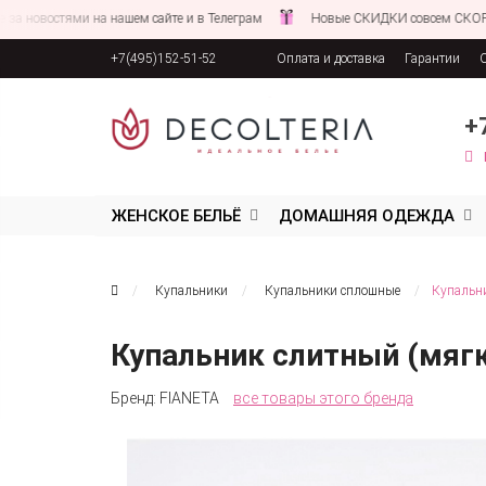
востями на нашем сайте и в Телеграм
Новые СКИДКИ совсем СКОРО!
+7(495)152-51-52
Оплата и доставка
Гарантии
Соглашение об обработке персона
+
ЖЕНСКОЕ БЕЛЬЁ
ДОМАШНЯЯ ОДЕЖДА
Купальники
Купальники сплошные
Купальни
Купальник слитный (мяг
Бренд:
FIANETA
все товары этого бренда