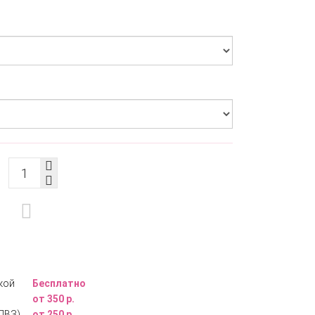
кой
Бесплатно
от 350 р.
ПВЗ)
от 250 р.