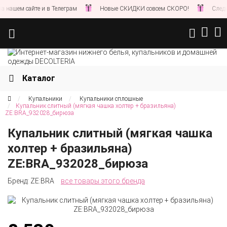
ашем сайте и в Телеграм
Новые СКИДКИ совсем СКОРО!
Следите 
Каталог
Купальники
Купальники сплошные
Купальник слитный (мягкая чашка холтер + бразильяна)
ZE:BRA_932028_бирюза
Купальник слитный (мягкая чашка
холтер + бразильяна)
ZE:BRA_932028_бирюза
Бренд:
ZE:BRA
все товары этого бренда