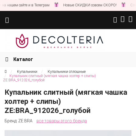
 нашем сайте и в Телеграм
Новые СКИДКИ совсем СКОРО!
Следит
Каталог
Купальники
Купальники сплошные
Купальник слитный (мягкая чашка холтер + слипы)
ZE:BRA_912026_голубой
Купальник слитный (мягкая чашка
холтер + слипы)
ZE:BRA_912026_голубой
Бренд:
ZE:BRA
все товары этого бренда