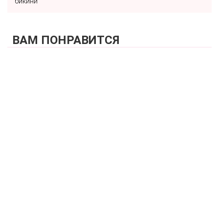
бикини
ВАМ ПОНРАВИТСЯ
КУПИТЬ
Плавки бразильяна со средней линией талии
ZE:BRA_924026_голубой
4 340 р.
КУПИТЬ