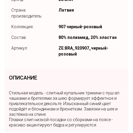
Страна
Латвия
производитель:
Коллекция:
907 черный-розовый
Состав:
80% полиамид, 20% эластан
Артикул:
ZE:BRA_920907_черный-
розовый
ОПИСАНИЕ
Стильная модель - слитный купальник трикини с пуш-ап
чашками и бретелями за шею формирует эффектное и
привлекательное декольте. Изысканный синий цвет
подойдёт и блондинкам и брюнеткам. Завязки на шее и
застёжка на спине.
Плавки слип низкой посадки со сборками на поясе -
красиво акцентируют бедра и регулируются.