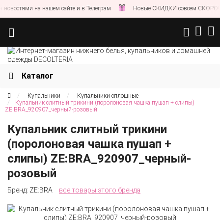
овостями на нашем сайте и в Телеграм
Новые СКИДКИ совсем СКОРО!
Каталог
Купальники
Купальники сплошные
Купальник слитный трикини (поролоновая чашка пушап + слипы)
ZE:BRA_920907_черный-розовый
Купальник слитный трикини
(поролоновая чашка пушап +
слипы) ZE:BRA_920907_черный-
розовый
Бренд:
ZE:BRA
все товары этого бренда