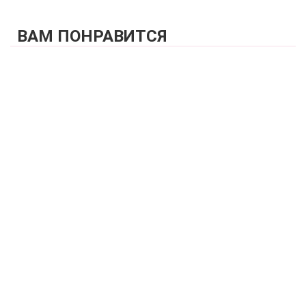
ВАМ ПОНРАВИТСЯ
КУПИТЬ
Купальный лиф бандо поролоновая чашка на каркасах
ZE:BRA_911907_черный-розовый
3 150 р.
КУПИТЬ