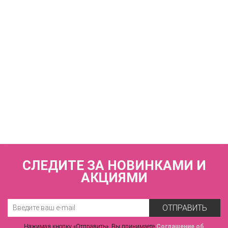
1 350 р.
КУПИТЬ
Купальный лиф холтер поролоновая чашка пушап на
каркасах ZE:BRA_922907_черный-розовый
3 150 р.
СЛЕДИТЕ ЗА НОВИНКАМИ И
АКЦИЯМИ
ОТПРАВИТЬ
Нажимая кнопку «Отправить», Вы принимаете
Соглашение об