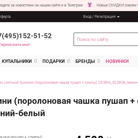
 за новостями на нашем сайте и в Телеграм
Новые СКИДКИ совсем СКОР
Оферта
Вход / Регистрация
льных данных
7(495)152-51-52
Перезвоните мне!
КУПАЛЬНИКИ
ПОДАРКИ
БРЕНДЫ
НОВИНКИ
к слитный трикини (поролоновая чашка пушап + слипы) ZE:BRA_920906_темно
ни (поролоновая чашка пушап +
иний-белый