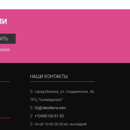
МИ
ИТЬ
льных
НАШИ КОНТАКТЫ
город Москва, ул. Сходненская, 56,
ТРЦ “Калейдоскоп”
02@decolteria.com
+7(495)152-51-52
пн-сб 10.00-20.00 вс- выходной