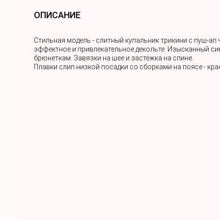
ОПИСАНИЕ
Стильная модель - слитный купальник трикини с пуш-а
эффектное и привлекательное декольте. Изысканный син
брюнеткам. Завязки на шее и застёжка на спине.
Плавки слип низкой посадки со сборками на поясе - кра