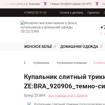
нашем сайте и в Телеграм
Новые СКИДКИ совсем СКОРО!
Следите
+7(495)152-51-52
Оплата и доставка
Гарантии
Соглашение об обработке персона
+
ЖЕНСКОЕ БЕЛЬЁ
ДОМАШНЯЯ ОДЕЖДА
Купальники
Купальники сплошные
Купальни
Купальник слитный трики
ZE:BRA_920906_темно-с
Бренд:
ZE:BRA
все товары этого бренда