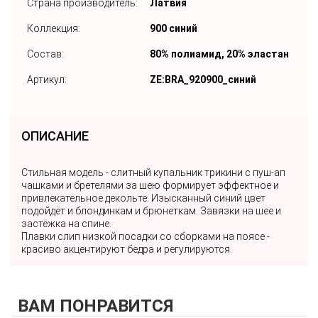
Страна производитель:
Латвия
Коллекция:
900 синий
Состав:
80% полиамид, 20% эластан
Артикул:
ZE:BRA_920900_синий
ОПИСАНИЕ
Стильная модель - слитный купальник трикини с пуш-ап
чашками и бретелями за шею формирует эффектное и
привлекательное декольте. Изысканный синий цвет
подойдёт и блондинкам и брюнеткам. Завязки на шее и
застёжка на спине.
Плавки слип низкой посадки со сборками на поясе -
красиво акцентируют бедра и регулируются.
ВАМ ПОНРАВИТСЯ