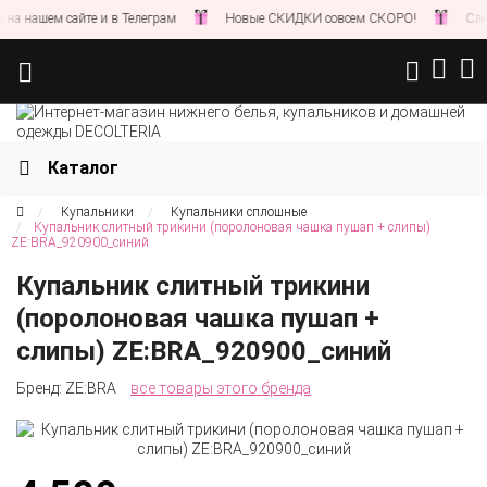
 нашем сайте и в Телеграм
Новые СКИДКИ совсем СКОРО!
Следит
Каталог
Купальники
Купальники сплошные
Купальник слитный трикини (поролоновая чашка пушап + слипы)
ZE:BRA_920900_синий
Купальник слитный трикини
(поролоновая чашка пушап +
слипы) ZE:BRA_920900_синий
Бренд:
ZE:BRA
все товары этого бренда