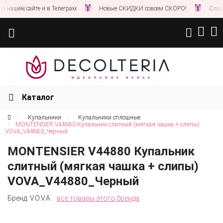
ашем сайте и в Телеграм
Новые СКИДКИ совсем СКОРО!
Следите 
Каталог
Купальники
Купальники сплошные
MONTENSIER V44880 Купальник слитный (мягкая чашка + слипы)
VOVA_V44880_Черный
MONTENSIER V44880 Купальник
слитный (мягкая чашка + слипы)
VOVA_V44880_Черный
Бренд:
V.O.V.A
все товары этого бренда