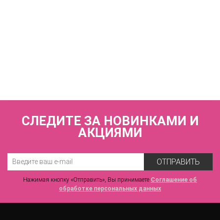
КУПИТЬ
MONTENSIER V44845 Плавки купальные слипы со средней
линией талии VOVA_V44845_Черный
1 480 р.
СЛЕДИТЕ ЗА НОВИНКАМИ И
АКЦИЯМИ
ОТПРАВИТЬ
Нажимая кнопку «Отправить», Вы принимаете
Соглашение об
обработке персональных данных