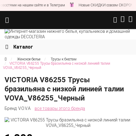
остями на нашем сайте и в Телеграм
Новые СКИДКИ совсем СКОРО!
Каталог
Женское белье
Трусы к бюстам
VICTORIA V86255 Трусы бразильяна с низкой линией талии
VOVA_V86255_Черный
VICTORIA V86255 Трусы
бразильяна с низкой линией талии
VOVA_V86255_Черный
Бренд:
V.O.V.A
все товары этого бренда