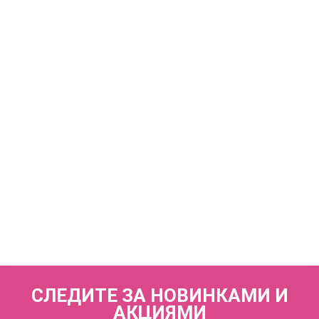
КУПИТЬ
VICTORIA V86242 Трусы слипы со средней линией талии
VOVA_V86242_Черный
2 360 р.
КУПИТЬ
VICTORIA V86251 Трусы стринги с низкой линией талии
VOVA_V86251_Черный
1 830 р.
СЛЕДИТЕ ЗА НОВИНКАМИ И
АКЦИЯМИ