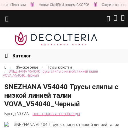
и в Телеграм
Новые СКИДКИ совсем СКОРО!
Следите за новостям
Каталог
Женское белье
Трусы к бюстам
SNEZHANA V54040 Трусы слипы с низкой линией талии
VOVA_V54040_Черный
SNEZHANA V54040 Трусы слипы с
низкой линией талии
VOVA_V54040_Черный
Бренд:
V.O.V.A
все товары этого бренда