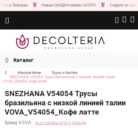
 в Телеграм
Новые СКИДКИ совсем СКОРО!
Следите за новостями
Каталог
Женское белье
Трусы к бюстам
SNEZHANA V54054 Трусы бразильяна с низкой линией талии
VOVA_V54054_Кофе латте
SNEZHANA V54054 Трусы
бразильяна с низкой линией талии
VOVA_V54054_Кофе латте
Бренд:
V.O.V.A
все товары этого бренда