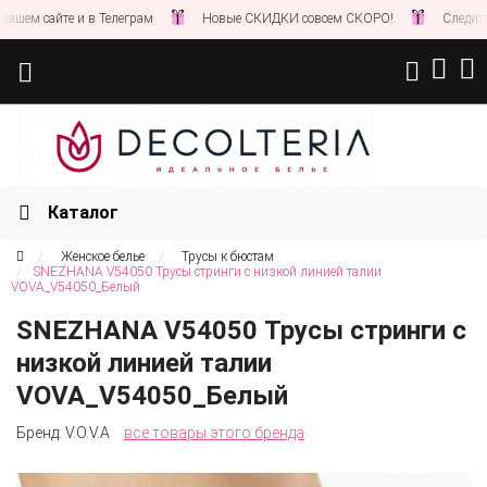
ем сайте и в Телеграм
Новые СКИДКИ совсем СКОРО!
Следите за 
Каталог
Женское белье
Трусы к бюстам
SNEZHANA V54050 Трусы стринги с низкой линией талии
VOVA_V54050_Белый
SNEZHANA V54050 Трусы стринги с
низкой линией талии
VOVA_V54050_Белый
Бренд:
V.O.V.A
все товары этого бренда