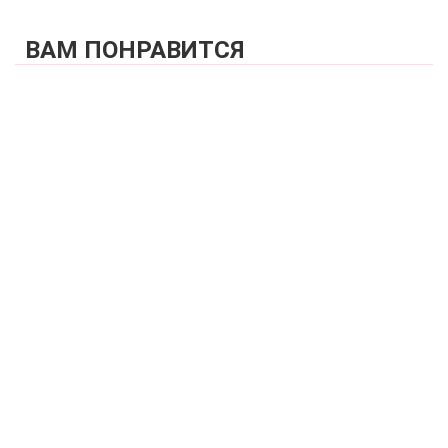
ВАМ ПОНРАВИТСЯ
КУПИТЬ
SNEZHANA V54040 Трусы слипы с низкой линией талии
VOVA_V54040_Белый
2 450 р.
КУПИТЬ
SNEZHANA V54054 Трусы бразильяна с низкой линией талии