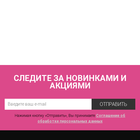
КУПИТЬ
SNEZHANA V54045 Трусы слипы с высокой линией талии
VOVA_V54045_Белый
3 350 р.
СЛЕДИТЕ ЗА НОВИНКАМИ И
АКЦИЯМИ
ОТПРАВИТЬ
Нажимая кнопку «Отправить», Вы принимаете
Соглашение об
обработке персональных данных