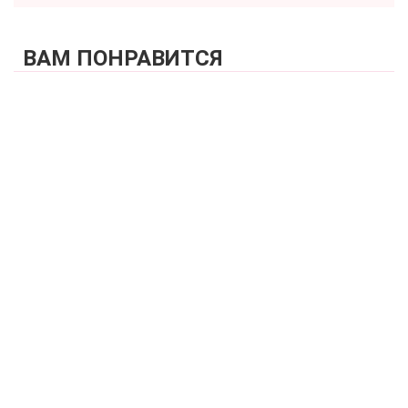
ВАМ ПОНРАВИТСЯ
КУПИТЬ
Бюстгальтер поролоновая чашка пушап на каркасах
ZE:BRA_540538_серебристый норковый
3 100 р.
КУПИТЬ