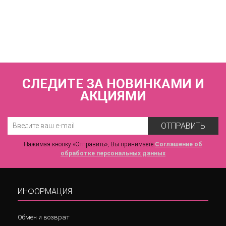
Бюстгальтер полупоролоновая чашка на каркасах
ZE:BRA_597538_серебристый норковый
3 100 р.
СЛЕДИТЕ ЗА НОВИНКАМИ И
АКЦИЯМИ
ОТПРАВИТЬ
Нажимая кнопку «Отправить», Вы принимаете
Соглашение об
обработке персональных данных
ИНФОРМАЦИЯ
Обмен и возврат