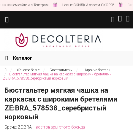
нашем сайте и в Телеграм
Новые СКИДКИ совсем СКОРО!
Следите
Каталог
Женское белье
Бюстгальтеры
Широкие бретели
Бюстгальтер мягкая чашка на каркасах с широкими бретелями
ZE:BRA_578538_серебристый норковый
Бюстгальтер мягкая чашка на
каркасах с широкими бретелями
ZE:BRA_578538_серебристый
норковый
Бренд:
ZE:BRA
все товары этого бренда