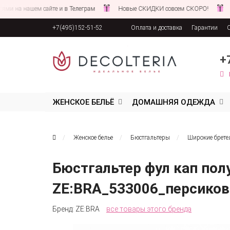
на нашем сайте и в Телеграм
Новые СКИДКИ совсем СКОРО!
След
+7(495)152-51-52
Оплата и доставка
Гарантии
Соглашение об обработке персона
+
ЖЕНСКОЕ БЕЛЬЁ
ДОМАШНЯЯ ОДЕЖДА
Женское белье
Бюстгальтеры
Широкие брете
Бюстгальтер фул кап пол
ZE:BRA_533006_персико
Бренд:
ZE:BRA
все товары этого бренда