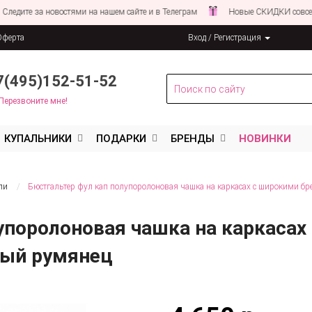
ите за новостями на нашем сайте и в Телеграм
Новые СКИДКИ совсем СК
Оферта
Вход / Регистрация
льных данных
7(495)152-51-52
Перезвоните мне!
КУПАЛЬНИКИ
ПОДАРКИ
БРЕНДЫ
НОВИНКИ
ли
Бюстгальтер фул кап полупоролоновая чашка на каркасах с широкими 
упоролоновая чашка на каркаса
вый румянец