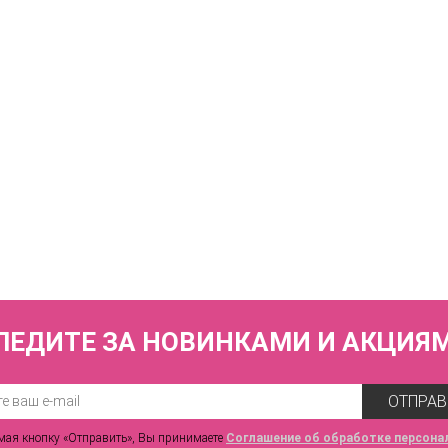
4 620 р.
КУПИТЬ
русы слипы со средней линией талии ZE:BRA_775006_персиковый румян
2 330 р.
ЛЕДИТЕ ЗА НОВИНКАМИ И АКЦИЯ
ОТПРАВ
ая кнопку «Отправить», Вы принимаете
Соглашение об обработке персона