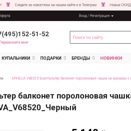
ледите за новостями на нашем сайте и в Телеграм
Новые СКИДКИ совсем
Оферта
Вход / Регистрация
льных данных
7(495)152-51-52
Перезвоните мне!
КУПАЛЬНИКИ
ПОДАРКИ
БРЕНДЫ
НОВИНКИ
ли
APHELIA V68520 Бюстгальтер балконет поролоновая чашка на каркасах
тер балконет поролоновая чашка
VA_V68520_Черный