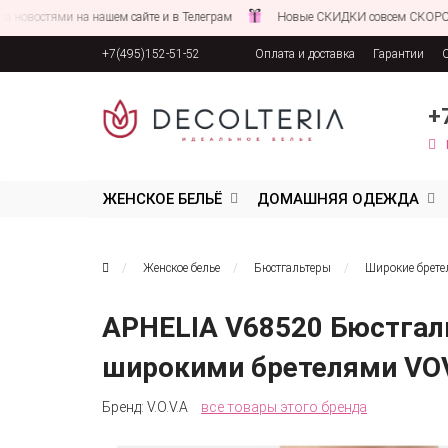
ми на нашем сайте и в Телеграм
Новые СКИДКИ совсем СКОРО!
С
+7(495)152-51-52
Оплата и доставка
Гарантии
Соглашение об обработке персона
+
ЖЕНСКОЕ БЕЛЬЁ
ДОМАШНЯЯ ОДЕЖДА
Женское белье
Бюстгальтеры
Широкие брете
APHELIA V68520 Бюстгаль
широкими бретелями VO
Бренд:
V.O.V.A
все товары этого бренда