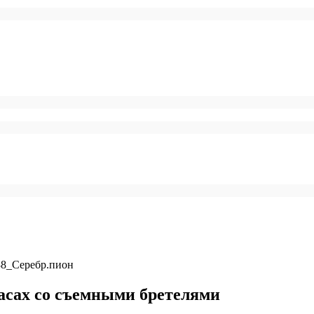
38_Серебр.пион
асах со съемными бретелями