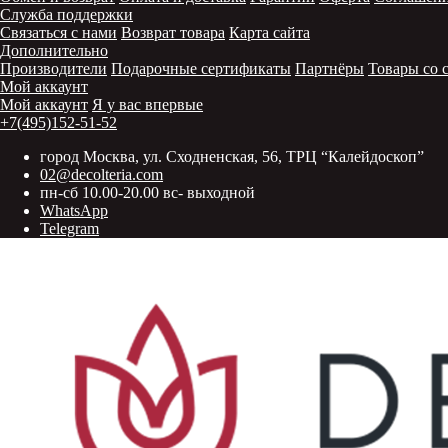
Служба поддержки
Связаться с нами
Возврат товара
Карта сайта
Дополнительно
Производители
Подарочные сертификаты
Партнёры
Товары со 
Мой аккаунт
Мой аккаунт
Я у вас впервые
+7(495)152-51-52
город Москва, ул. Сходненская, 56, ТРЦ “Калейдоскоп”
02@decolteria.com
пн-сб 10.00-20.00 вс- выходной
WhatsApp
Telegram