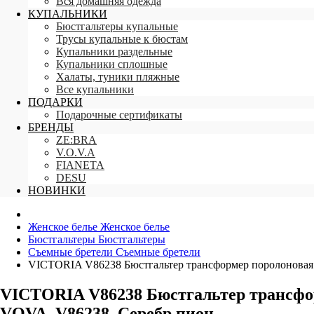
Вся домашняя одежда
КУПАЛЬНИКИ
Бюстгальтеры купальные
Трусы купальные к бюстам
Купальники раздельные
Купальники сплошные
Халаты, туники пляжные
Все купальники
ПОДАРКИ
Подарочные сертификаты
БРЕНДЫ
ZE:BRA
V.O.V.A
FIANETA
DESU
НОВИНКИ
Женское белье
Женское белье
Бюстгальтеры
Бюстгальтеры
Съемные бретели
Съемные бретели
VICTORIA V86238 Бюстгальтер трансформер поролоновая
VICTORIA V86238 Бюстгальтер трансфо
VOVA_V86238_Серебр.пион