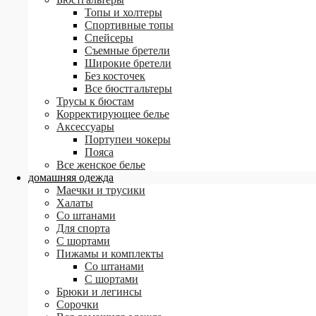
Топы и холтеры
Спортивные топы
Спейсеры
Съемные бретели
Широкие бретели
Без косточек
Все бюстгальтеры
Трусы к бюстам
Корректирующее белье
Аксессуары
Портупеи чокеры
Пояса
Все женское белье
домашняя одежда
Маечки и трусики
Халаты
Со штанами
Для спорта
С шортами
Пижамы и комплекты
Со штанами
С шортами
Брюки и легинсы
Сорочки