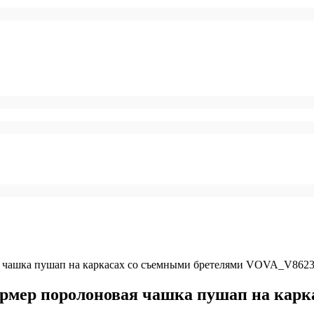
 чашка пушап на каркасах со съемными бретелями VOVA_V862
рмер поролоновая чашка пушап на карк