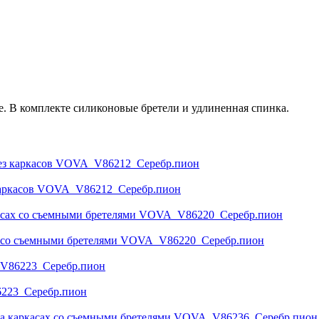
. В комплекте силиконовые бретели и удлиненная спинка.
каркасов VOVA_V86212_Серебр.пион
х со съемными бретелями VOVA_V86220_Серебр.пион
6223_Серебр.пион