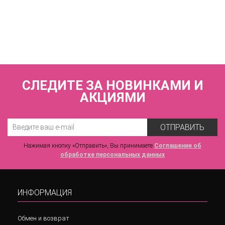
Трусы стринги со средней линией талии
ZE:BRA_705609_черный/скин
3 660 р.
СЛЕДИТЕ ЗА НОВИНКАМИ И
АКЦИЯМИ
ОТПРАВИТЬ
Нажимая кнопку «Отправить», Вы принимаете
Соглашение об
обработке персональных данных
ИНФОРМАЦИЯ
Обмен и возврат