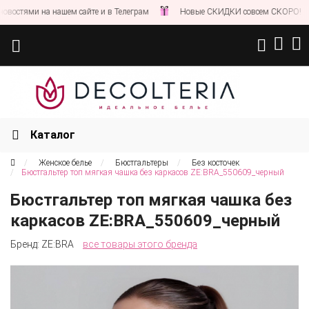
стями на нашем сайте и в Телеграм
Новые СКИДКИ совсем СКОРО!
Каталог
Женское белье
Бюстгальтеры
Без косточек
Бюстгальтер топ мягкая чашка без каркасов ZE:BRA_550609_черный
Бюстгальтер топ мягкая чашка без
каркасов ZE:BRA_550609_черный
Бренд:
ZE:BRA
все товары этого бренда