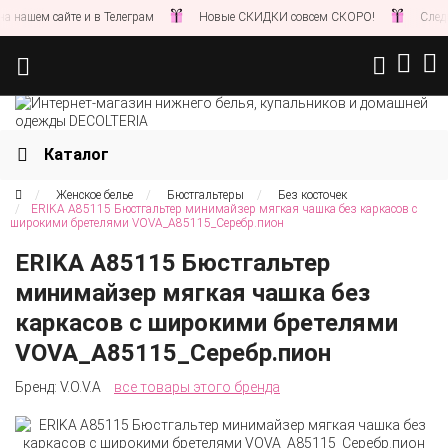
нашем сайте и в Телеграм
Новые СКИДКИ совсем СКОРО!
Следите
Каталог
Женское белье
Бюстгальтеры
Без косточек
ERIKA A85115 Бюстгальтер минимайзер мягкая чашка без каркасов с
широкими бретелями VOVA_A85115_Серебр.пион
ERIKA A85115 Бюстгальтер
минимайзер мягкая чашка без
каркасов с широкими бретелями
VOVA_A85115_Серебр.пион
Бренд:
V.O.V.A
все товары этого бренда