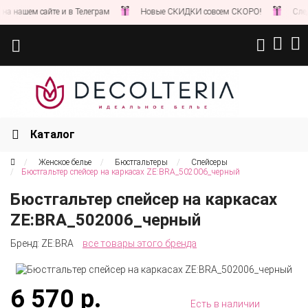
 нашем сайте и в Телеграм
Новые СКИДКИ совсем СКОРО!
Следит
Каталог
Женское белье
Бюстгальтеры
Спейсеры
Бюстгальтер спейсер на каркасах ZE:BRA_502006_черный
Бюстгальтер спейсер на каркасах
ZE:BRA_502006_черный
Бренд:
ZE:BRA
все товары этого бренда
6 570 р.
Есть в наличии