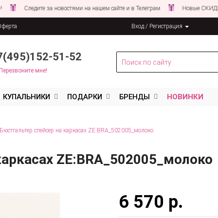
Следите за новостями на нашем сайте и в Телеграм
Новые СКИДКИ совсе
Оферта
Вход / Регистрация
льных данных
7(495)152-51-52
Перезвоните мне!
КУПАЛЬНИКИ
ПОДАРКИ
БРЕНДЫ
НОВИНКИ
Бюстгальтер спейсер на каркасах ZE:BRA_502005_молоко
 каркасах ZE:BRA_502005_молоко
6 570 р.