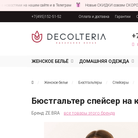
ями на нашем сайте и в Телеграм
Новые СКИДКИ совсем СКОРО!
+7(495)152-51-52
Оплата и доставка
Гарантии
Соглашение об обработке персона
+
ЖЕНСКОЕ БЕЛЬЁ
ДОМАШНЯЯ ОДЕЖДА
Женское белье
Бюстгальтеры
Спейсеры
Бюстгальтер спейсер на
Бренд:
ZE:BRA
все товары этого бренда