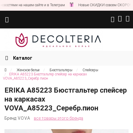
стями на нашем сайте и в Телеграм
Новые СКИДКИ совсем СКОРО!
Каталог
Женское белье
Бюстгальтеры
Спейсеры
ERIKA A85223 Бюстгальтер спейсер на каркасах
VOVA_A85223_Серебр.пион
ERIKA A85223 Бюстгальтер спейсер
на каркасах
VOVA_A85223_Серебр.пион
Бренд:
V.O.V.A
все товары этого бренда