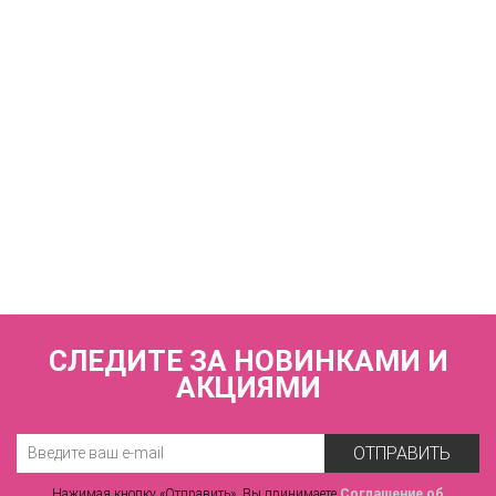
1 860 р.
КУПИТЬ
ERIKA A85243 Трусы слипы с низкой линией талии
VOVA_A85243_Серебр.пион
1 240 р.
СЛЕДИТЕ ЗА НОВИНКАМИ И
АКЦИЯМИ
ОТПРАВИТЬ
Нажимая кнопку «Отправить», Вы принимаете
Соглашение об