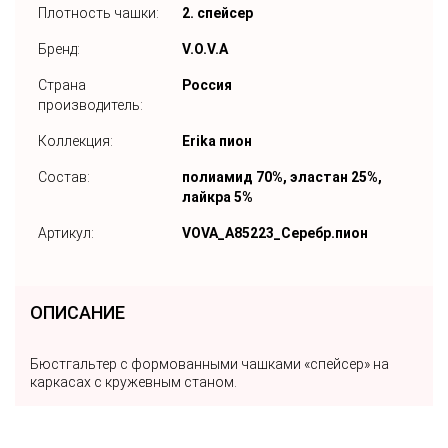
Плотность чашки:
2. спейсер
Бренд:
V.O.V.A
Страна
Россия
производитель:
Коллекция:
Erika пион
Состав:
полиамид 70%, эластан 25%,
лайкра 5%
Артикул:
VOVA_A85223_Серебр.пион
ОПИСАНИЕ
Бюстгальтер с формованными чашками «спейсер» на
каркасах с кружевным станом.