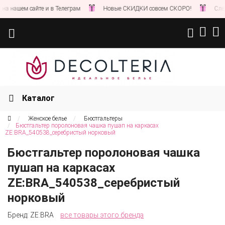
нашем сайте и в Телеграм
Новые СКИДКИ совсем СКОРО!
Следите
Каталог
Женское белье
Бюстгальтеры
Бюстгальтер поролоновая чашка пушап на каркасах
ZE:BRA_540538_серебристый норковый
Бюстгальтер поролоновая чашка
пушап на каркасах
ZE:BRA_540538_серебристый
норковый
Бренд:
ZE:BRA
все товары этого бренда