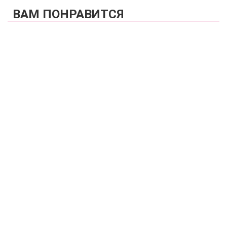
ВАМ ПОНРАВИТСЯ
КУПИТЬ
Бюстгальтер мягкая чашка на каркасах с широкими
бретелями ZE:BRA_578538_серебристый норковый
3 100 р.
КУПИТЬ
Бюстгальтер полупоролоновая чашка на каркасах
ZE:BRA_597538_серебристый норковый