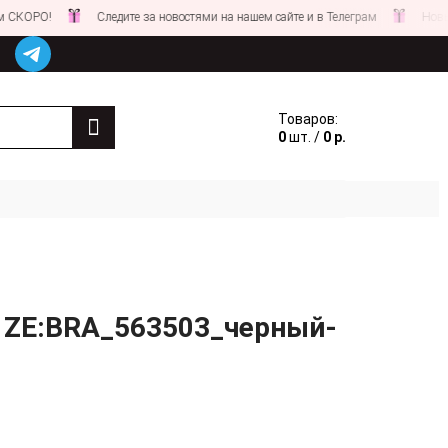
РО!
Следите за новостями на нашем сайте и в Телеграм
Новые СКИ
Товаров:
0
шт. /
0 р.
х ZE:BRA_563503_черный-