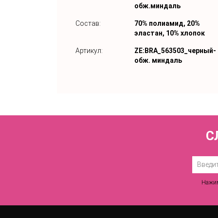
обж.миндаль
Состав:
70% полиамид, 20%
эластан, 10% хлопок
Артикул:
ZE:BRA_563503_черный-
обж. миндаль
С
Нажим