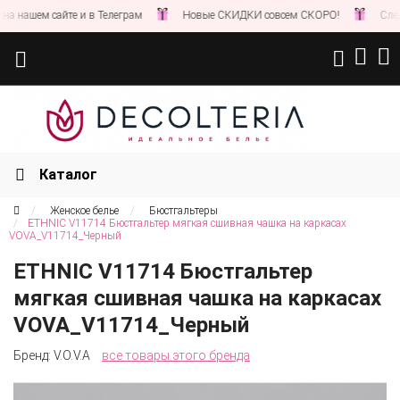
нашем сайте и в Телеграм
Новые СКИДКИ совсем СКОРО!
Следите 
Каталог
Женское белье
Бюстгальтеры
ETHNIC V11714 Бюстгальтер мягкая сшивная чашка на каркасах
VOVA_V11714_Черный
ETHNIC V11714 Бюстгальтер
мягкая сшивная чашка на каркасах
VOVA_V11714_Черный
Бренд:
V.O.V.A
все товары этого бренда