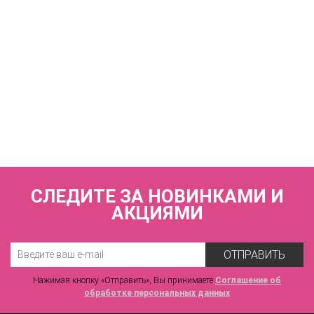
КУПИТЬ
Трусы слипы со средней линией талии
ZE:BRA_793567_молоко/скин
2 170 р.
СЛЕДИТЕ ЗА НОВИНКАМИ И
АКЦИЯМИ
ОТПРАВИТЬ
Нажимая кнопку «Отправить», Вы принимаете
Соглашение об
обработке персональных данных