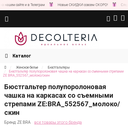
ашем сайте и в Телеграм
Новые СКИДКИ совсем СКОРО!
Следите 
Каталог
Женское белье
Бюстгальтеры
Бюстгальтер полупоролоновая чашка на каркасах со съемными стрепами
ZE:BRA_552567_молоко/скин
Бюстгальтер полупоролоновая
чашка на каркасах со съемными
стрепами ZE:BRA_552567_молоко/
скин
Бренд:
ZE:BRA
все товары этого бренда