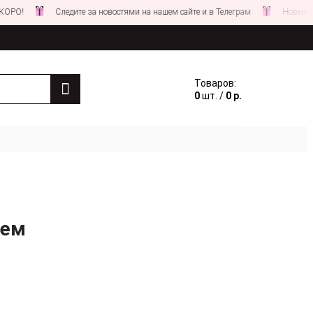
Следите за новостями на нашем сайте и в Телеграм
Новые СКИДКИ
Товаров:
0
шт. /
0 р.
оем