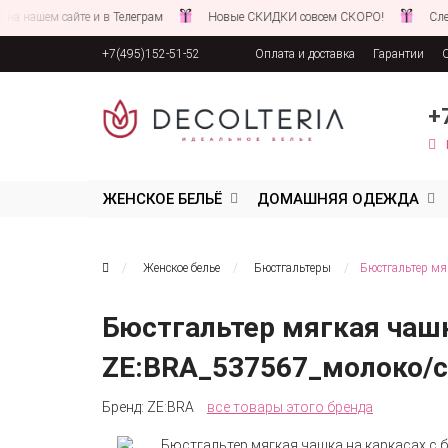
шем сайте и в Телеграм
Новые СКИДКИ совсем СКОРО!
Следите з
+7(495)152-51-52
Оплата и доставка
Гарантии
Соглашение об обработке персона
+
ЖЕНСКОЕ БЕЛЬЁ
ДОМАШНЯЯ ОДЕЖДА
Женское белье
Бюстгальтеры
Бюстгальтер мя
Бюстгальтер мягкая чаш
ZE:BRA_537567_молоко/
Бренд:
ZE:BRA
все товары этого бренда