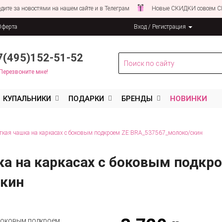
а новостями на нашем сайте и в Телеграм
Новые СКИДКИ совсем СКОРО!
Оферта
Вход / Регистрация
льных данных
7(495)152-51-52
Перезвоните мне!
КУПАЛЬНИКИ
ПОДАРКИ
БРЕНДЫ
НОВИНКИ
гкая чашка на каркасах с боковым подкроем ZE:BRA_537567_молоко/скин
ка на каркасах с боковым подкр
скин