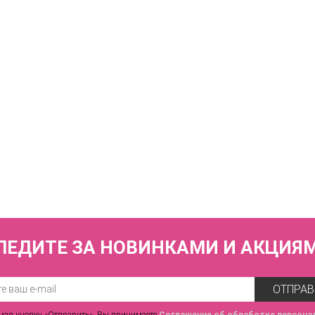
Трусы бразильяна со средней линией талии ZE:BRA_791567_молоко/ски
2 170 р.
КУПИТЬ
Трусы слипы со средней линией талии ZE:BRA_793567_молоко/скин
2 170 р.
ЛЕДИТЕ ЗА НОВИНКАМИ И АКЦИЯ
ОТПРАВ