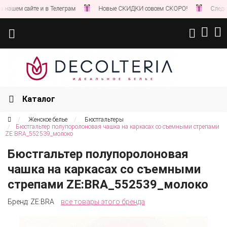
шем сайте и в Телеграм
Новые СКИДКИ совсем СКОРО!
Следите з
Каталог
Женское белье
Бюстгальтеры
Бюстгальтер полупоролоновая чашка на каркасах со съемными стрепами
ZE:BRA_552539_молоко
Бюстгальтер полупоролоновая
чашка на каркасах со съемными
стрепами ZE:BRA_552539_молоко
Бренд:
ZE:BRA
все товары этого бренда