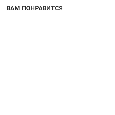
ВАМ ПОНРАВИТСЯ
КУПИТЬ
Бюстгальтер мягкая чашка на каркасах cо съемными
стрепами ZE:BRA_528539_молоко
5 360 р.
КУПИТЬ
Трусы бразильяна с высокой линией талии
ZE:BRA_727539_молоко