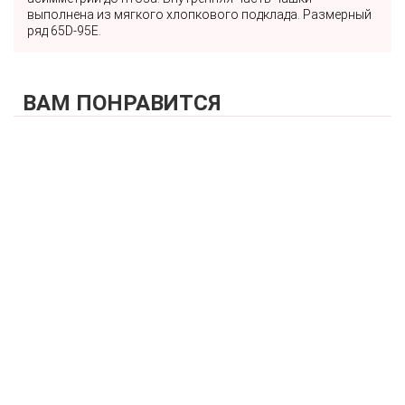
выполнена из мягкого хлопкового подклада. Размерный
ряд 65D-95E.
ВАМ ПОНРАВИТСЯ
КУПИТЬ
Бюстгальтер мягкая чашка на каркасах
ZE:BRA_526520_графит
4 340 р.