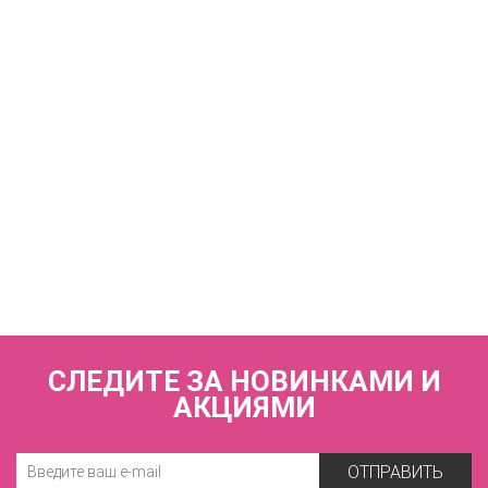
ZE:BRA_773520_графит
2 170 р.
КУПИТЬ
Трусы слипы с высокой линией талии ZE:BRA_774520_графит
2 170 р.
СЛЕДИТЕ ЗА НОВИНКАМИ И
АКЦИЯМИ
ОТПРАВИТЬ