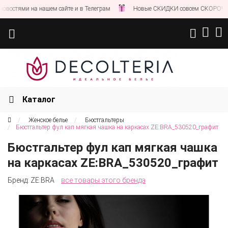
стями на нашем сайте и в Телеграм
Новые СКИДКИ совсем СКОРО!
Каталог
Женское белье
Бюстгальтеры
Бюстгальтер фул кап мягкая чашка на каркасах ZE:BRA_530520_графит
Бюстгальтер фул кап мягкая чашка
на каркасах ZE:BRA_530520_графит
Бренд:
ZE:BRA
все товары этого бренда