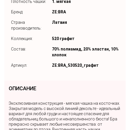
Плотность чашки:
1. мягкая
Бренд:
ZE:BRA
Страна
Латвия
производитель:
Коллекция:
520 графит
Состав:
70% полиамид, 20% эластан, 10%
хлопок
Артикул:
ZE:BRA_530520_графит
ОПИСАНИЕ
Эксклюзивная конструкция - мягкая чашка на косточках.
Закрытая модель с высокой линией декольте - идеальный
вариант для любой груди и настоящее спасение для
обладательниц большого и ненаполненного бюста! Бра
прекрасно скрывает любые несовершенства: от
асимметрии до птоза. Внутренняя часть чашки